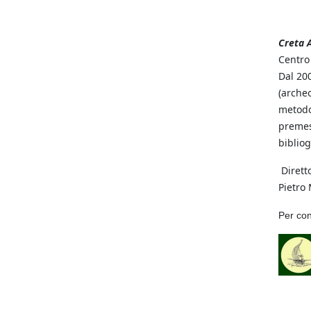
Creta 
Centro 
Dal 200
(archeo
metodol
preme
biblio
Diretto
Pietro 
Per con