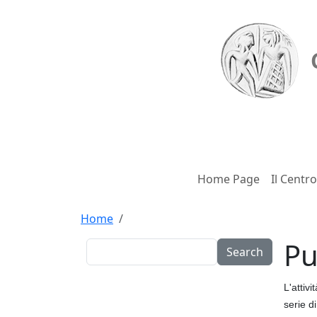
Salta al contenuto principale
Menu princ
Home Page
Il Centro
Briciole di pane
Home
Pu
Search
L'attiv
serie d