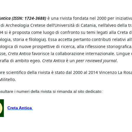
Antica (ISSN: 1724-3688)
è una rivista fondata nel 2000 per iniziativ
di Archeologia Cretese dell’Università di Catania, nell’alveo della t
4 si è proposta come luogo di confronto su temi legati alla Creta di 
logia, storia e filologia). Essa accetta pertanto contributi relativi all’
ogica di nuove prospettive di ricerca, alla riflessione storiografic
sse,
Creta Antica
favorisce la collaborazione internazionale. Lingue d
grafia di ambito egeo.
Creta Antica
è un
peer reviewed journal
.
re scientifico della rivista è stato dal 2000 al 2014 Vincenzo La Rosa
Militello.
sultare i numeri della rivista si rimanda al sito dedicato:
Creta Antica