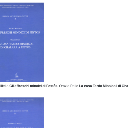
ilitello
Gli affreschi minoici di Festòs.
Orazio Palio
La casa Tardo Minoico I di Ch